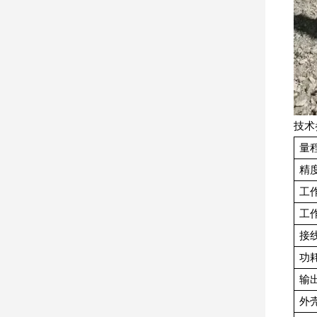
技术
量
精
工
工
接
功
输
外