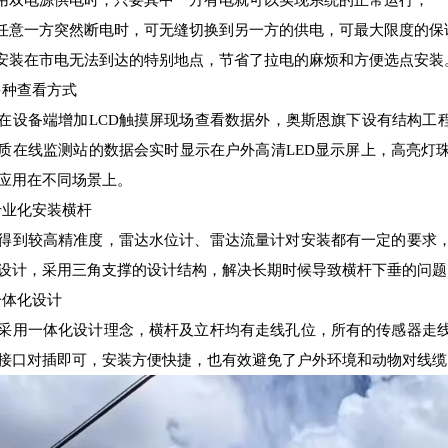
使用双电源供电时，只要其中一方有电就可以实现系统的正常运行；
当任意一方突然断电时，可无缝切换到另一方的供电，可最大限度的保
可安装在市电无法到达的特别地点，节省了拉电的麻烦和方便选点安装
3多种查看方式
在设备端增加LCD触摸屏现场查看数据外，奥斯恩旗下设有结构工
质在线监测站的数据会实时显示在户外高清LED显示屏上，高亮灯
应用在不同场景上。
4专业化安装横杆
得到较高精准度，雷达水位计、雷达流量计对安装都有一定的要求
设计，采用三角支撑的设计结构，解决长期时候导致横杆下垂的问题
5一体化设计
采用一体化设计理念，横杆及立杆均有走线孔位，所有的传感器走
接口对插即可，安装方便快捷，也有效避免了户外环境和动物对线缆