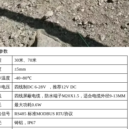
参数
程
30米、70米
度
±5mm
作温度
-40~80℃
作电压
四线制DC 6-28V ，推荐12V DC
线
四线屏蔽电缆，防水端子M20X1.5，适合电缆外径9-13MM
耗
最大功耗0.6W
出信号
RS485 标准MODBUS RTU协议
壳
铸铝，IP67