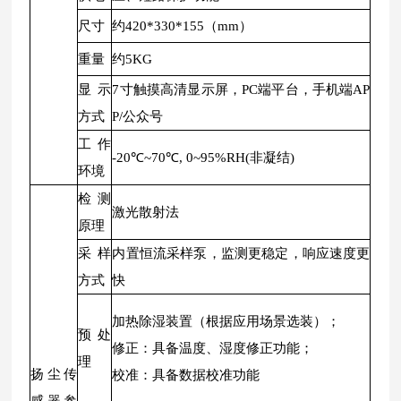
尺寸
约420*330*155（mm）
重量
约5KG
显示
7寸触摸高清显示屏，PC端平台，手机端AP
方式
P/公众号
工作
-20℃~70℃, 0~95%RH(非凝结)
环境
检测
激光散射法
原理
采样
内置恒流采样泵，监测更稳定，响应速度更
方式
快
加热除湿装置（根据应用场景选装）；
预处
修正：具备温度、湿度修正功能；
理
扬尘传
校准：具备数据校准功能