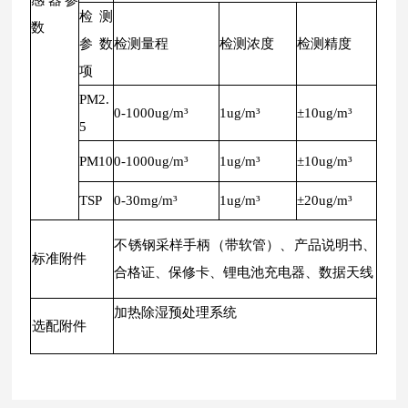
感器参
检测
数
参数
检测量程
检测浓度
检测精度
项
PM2.
0-1000ug/m³
1ug/m³
±10ug/m³
5
PM10
0-1000ug/m³
1ug/m³
±10ug/m³
TSP
0-30mg/m³
1ug/m³
±20ug/m³
不锈钢采样手柄（带软管）、产品说明书、
标准附件
合格证、保修卡、锂电池充电器、数据天线
加热除湿预处理系统
选配附件