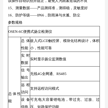
误操作自动识别并阻止，避免人为因素造成的不良
15、测量数据——产品测得准，测得稳，灵敏度好
16、防护等级——IP66，防雨淋与水溅、防尘
参数规格
OSEN-6C便携式扬尘检测仪
总体
嵌入式LCD触控屏、模块化结构设计，体积
性能
小，性能可靠
实时
实时显示扬尘监测数值
数据
信号
无线4G全网通、RS485
输出
远程
支持远程访问模式
访问
总体性
设备
可充电大容量锂电池，带过充、过放、过
能
供电
压、短路保护功能