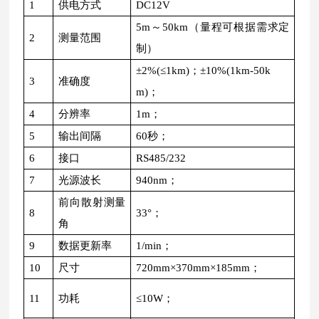
1
供电方式
DC12V
5m～50km（量程可根据需求定
2
测量范围
制）
±2%(≤1km)；±10%(1km-50k
3
准确度
m)；
4
分辨率
1m；
5
输出间隔
60秒；
6
接口
RS485/232
7
光源波长
940nm；
前向散射测量
8
33°；
角
9
数据更新率
1/min；
10
尺寸
720mm×370mm×185mm；
11
功耗
≤10W；