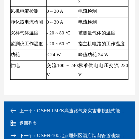
3
风机电流检测
0 ~ 30 A
电流检测
净化器电流检测
0 ~ 30 A
电流检测
采样气体温度
- 20 ~ 80 ℃
被测量气体的温度
监测仪工作温度
- 20 ~ 60 ℃
指主机电路的工作温度
功耗
≤ 24 W
峰值功耗 24 W
供电
交流100 ~ 240
标准供电电压交流 220
V
V
OSEN-LMZK高速路气象灾害非接触式能见度监测警示系统
上一个：
返回列表
OSEN-100北京通州区酒店烟囱管道油烟颗粒物监测设备
下一个：