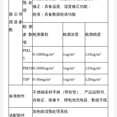
预处
修正：具备温度、湿度修正功能；
理
扬尘传
校准：具备数据校准功能
感器参
检测
数
参数
检测量程
检测浓度
检测精度
项
PM2.
0-1000ug/m³
1ug/m³
±10ug/m³
5
PM10
0-1000ug/m³
1ug/m³
±10ug/m³
TSP
0-30mg/m³
1ug/m³
±20ug/m³
不锈钢采样手柄（带软管）、产品说明书、
标准附件
合格证、保修卡、锂电池充电器、数据天线
加热除湿预处理系统
选配附件