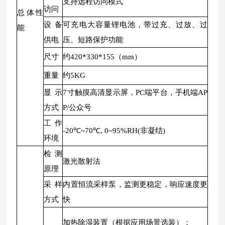
支持远程访问模式
访问
总体性
设备
可充电大容量锂电池，带过充、过放、过
能
供电
压、短路保护功能
尺寸
约420*330*155（mm）
重量
约5KG
显示
7寸触摸高清显示屏，PC端平台，手机端AP
方式
P/公众号
工作
-20℃~70℃, 0~95%RH(非凝结)
环境
检测
激光散射法
原理
采样
内置恒流采样泵，监测更稳定，响应速度更
方式
快
加热除湿装置（根据应用场景选装）；