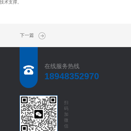
技术支撑。
下一篇
在线服务热线
18948352970
扫
码
加
微
信